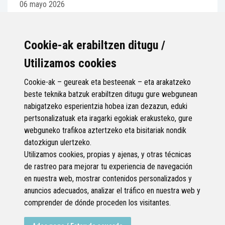
06 mayo 2026
La Asociación Artística del Duranguesado rinde homenaje,
un año después de su fallecimiento, a uno de los fundadores
de la asociación y presidente...
Cookie-ak erabiltzen ditugu /
Utilizamos cookies
Cookie-ak – geureak eta besteenak – eta arakatzeko
beste teknika batzuk erabiltzen ditugu gure webgunean
nabigatzeko esperientzia hobea izan dezazun, eduki
pertsonalizatuak eta iragarki egokiak erakusteko, gure
Página 1 de 99
webguneko trafikoa aztertzeko eta bisitariak nondik
datozkigun ulertzeko.
Anterior
Siguiente
Utilizamos cookies, propias y ajenas, y otras técnicas
de rastreo para mejorar tu experiencia de navegación
en nuestra web, mostrar contenidos personalizados y
anuncios adecuados, analizar el tráfico en nuestra web y
comprender de dónde proceden los visitantes.