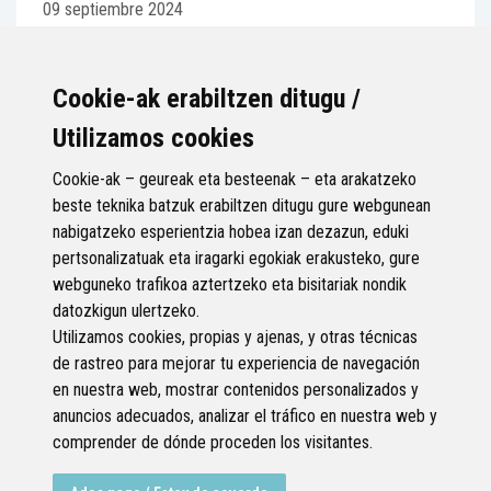
09 septiembre 2024
En Durango seguirán reuniéndose todos los lunes a mediodía
en la plaza del Ayuntamiento. Las pensiones mínimas de
1080 euros, la mejora de la...
Cookie-ak erabiltzen ditugu /
Utilizamos cookies
Cookie-ak – geureak eta besteenak – eta arakatzeko
beste teknika batzuk erabiltzen ditugu gure webgunean
nabigatzeko esperientzia hobea izan dezazun, eduki
pertsonalizatuak eta iragarki egokiak erakusteko, gure
Página 39 de 99
webguneko trafikoa aztertzeko eta bisitariak nondik
datozkigun ulertzeko.
Anterior
Siguiente
Utilizamos cookies, propias y ajenas, y otras técnicas
de rastreo para mejorar tu experiencia de navegación
en nuestra web, mostrar contenidos personalizados y
anuncios adecuados, analizar el tráfico en nuestra web y
comprender de dónde proceden los visitantes.