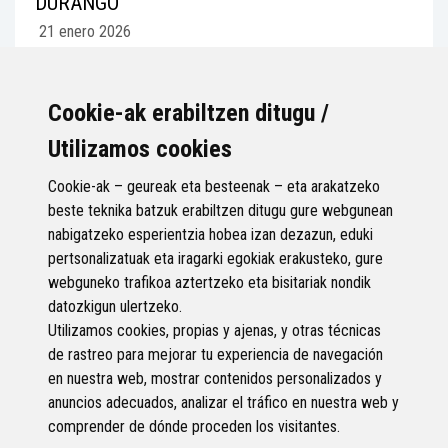
DURANGO
21 enero 2026
La asociación Eskuahaldunak ha reunido, hasta finales de
enero, los trabajos de 27 artistas en el número 23 de la calle
Ermodo. Una muestra que...
Cookie-ak erabiltzen ditugu /
Utilizamos cookies
Cookie-ak – geureak eta besteenak – eta arakatzeko
beste teknika batzuk erabiltzen ditugu gure webgunean
nabigatzeko esperientzia hobea izan dezazun, eduki
pertsonalizatuak eta iragarki egokiak erakusteko, gure
Página 6 de 99
webguneko trafikoa aztertzeko eta bisitariak nondik
datozkigun ulertzeko.
Anterior
Siguiente
Utilizamos cookies, propias y ajenas, y otras técnicas
de rastreo para mejorar tu experiencia de navegación
en nuestra web, mostrar contenidos personalizados y
anuncios adecuados, analizar el tráfico en nuestra web y
comprender de dónde proceden los visitantes.