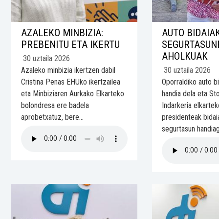
AZALEKO MINBIZIA:
AUTO BIDAIA
PREBENITU ETA IKERTU
SEGURTASUN
AHOLKUAK
30 uztaila 2026
Azaleko minbizia ikertzen dabil
30 uztaila 2026
Cristina Penas EHUko ikertzailea
Oporraldiko auto b
eta Minbiziaren Aurkako Elkarteko
handia dela eta St
bolondresa ere badela
Indarkeria elkarte
aprobetxatuz, bere...
presidenteak bidai
segurtasun handiag