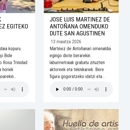
K
JOSE LUIS MARTINEZ DE
EZ EGITEKO
ANTOÑANA OMENDUKO
DUTE SAN AGUSTINEN
13 maiatza 2026
idaia kopuru
Martinez de Antoñanari omenaldia
op Bide
egingo diote berarekin
ko Rosa Trinidad
laburmetraiak grabatu zituzten
a horiek
aktoreek eta teknikariek. Bere
oarekin...
figura gogoratzeko idatzi eta...