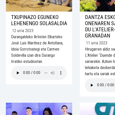
TXUPINAZO EGUNEKO
DANTZA ESK
LEHENENGO SOLASALDIA
ONENAREN S
DU L’ATELIER
12 urria 2023
GRANADAN
Durangaldeko Artisten Elkarteko
José Luis Martínez de Antoñana,
11 urria 2023
Idoia Gorrotxategi eta Carmen
Hirugarren aldiz sa
Soldevilla izan dira Durango
L’Atelier ‘Duende 
Irratiko estudioetan.
sariarekin. Azken 
lehiaketa desberdi
hartu eta sariak esk