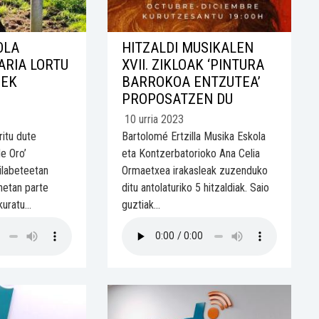
OLA
HITZALDI MUSIKALEN
ARIA LORTU
XVII. ZIKLOAK ‘PINTURA
-EK
BARROKOA ENTZUTEA’
PROPOSATZEN DU
10 urria 2023
ritu dute
Bartolomé Ertzilla Musika Eskola
de Oro’
eta Kontzerbatorioko Ana Celia
hilabeteetan
Ormaetxea irakasleak zuzenduko
netan parte
ditu antolaturiko 5 hitzaldiak. Saio
uratu...
guztiak...