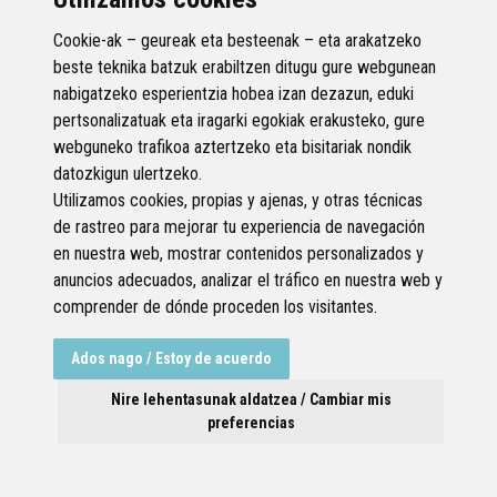
Cookie-ak – geureak eta besteenak – eta arakatzeko
beste teknika batzuk erabiltzen ditugu gure webgunean
nabigatzeko esperientzia hobea izan dezazun, eduki
pertsonalizatuak eta iragarki egokiak erakusteko, gure
webguneko trafikoa aztertzeko eta bisitariak nondik
datozkigun ulertzeko.
Utilizamos cookies, propias y ajenas, y otras técnicas
de rastreo para mejorar tu experiencia de navegación
en nuestra web, mostrar contenidos personalizados y
anuncios adecuados, analizar el tráfico en nuestra web y
Larrasoloeta kalea, 5 48200 Durango, Bizkaia
comprender de dónde proceden los visitantes.
946 21 55 99
durangoirratia@durango.eus
MAPA WEB
CONTACTO
AVISO LEGAL
POLÍTICA DE PRIVACIDAD
Ados nago / Estoy de acuerdo
Nire lehentasunak aldatzea / Cambiar mis
preferencias